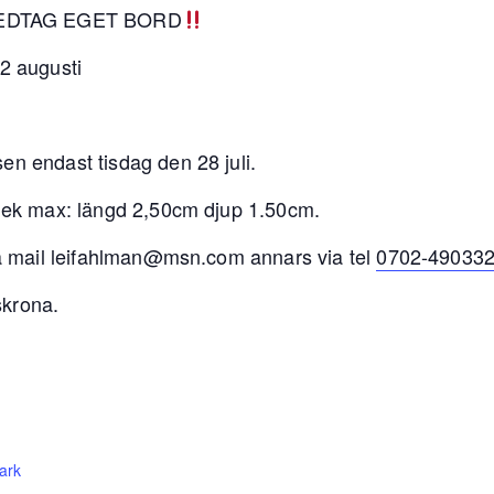
EDTAG EGET BORD
2 augusti
en endast tisdag den 28 juli.
rlek max: längd 2,50cm djup 1.50cm.
via mail leifahlman@msn.com annars via tel
0702-49033
skrona.
ark