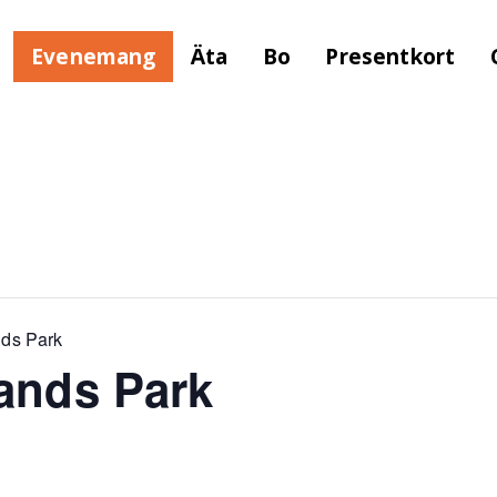
Evenemang
Äta
Bo
Presentkort
nds Park
ands Park