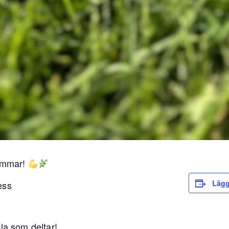
sommar!
Lägg 
ess
la som deltar!